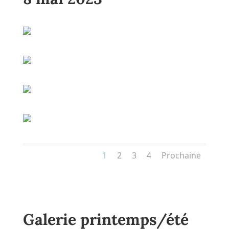
1
2
3
4
Prochaine
Galerie printemps/été