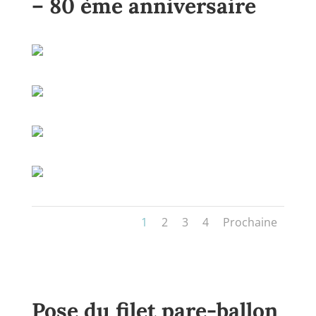
– 80 ème anniversaire
1
2
3
4
Prochaine
Pose du filet pare-ballon